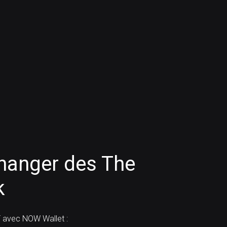
anger des The
k
 avec NOW Wallet :