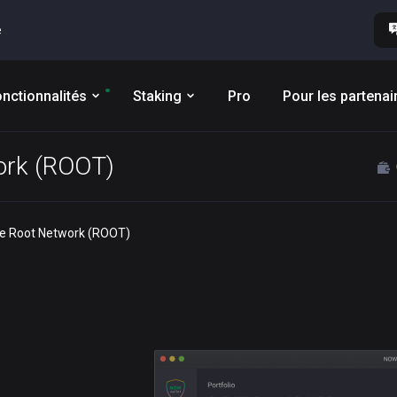
e
nctionnalités
Staking
Pro
Pour les partenai
work (ROOT)
he Root Network (ROOT)