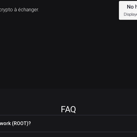
ypto à échanger.
FAQ
twork (ROOT)?