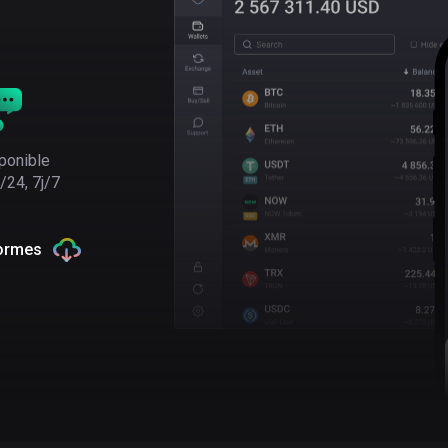
ponible
/24, 7j/7
formes