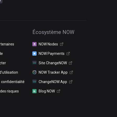
Écosystème NOW
rtenaires
NOW Nodes
de
NOW Payments
cter
Site ChangeNOW
’utilisation
NOW Tracker App
 confidentialité
ChangeNOW App
 des risques
Blog NOW