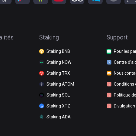
lités
Staking
Support
Staking BNB
Pour les pa
Staking NOW
Centre d’ai
Staking TRX
Nous conta
Staking ATOM
Conditions d
Staking SOL
Politique de
Staking XTZ
Divulgation
Staking ADA