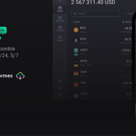
ponible
/24, 7j/7
formes