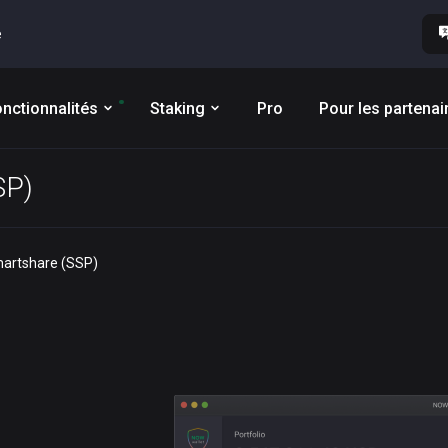
e
nctionnalités
Staking
Pro
Pour les partenai
SP)
martshare (SSP)