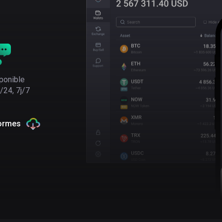
ponible
/24, 7j/7
formes