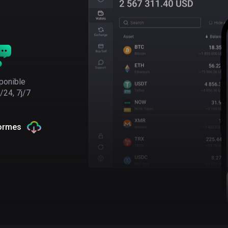
ponible
/24, 7j/7
formes