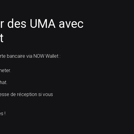
r des UMA avec
t
e bancaire via NOW Wallet :
eter.
hat.
resse de réception si vous
s !