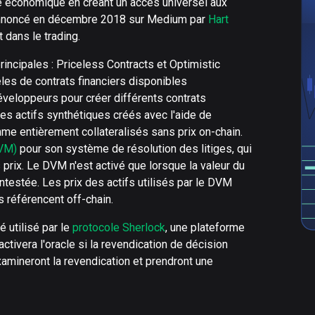
rté économique en créant un accès universel aux
 annoncé en décembre 2018 sur Medium par
Hart
t dans le trading.
ncipales : Priceless Contracts et Optimistic
les de contrats financiers disponibles
éveloppeurs pour créer différents contrats
Les actifs synthétiques créés avec l'aide de
me entièrement collateralisés sans prix on-chain.
DVM)
pour son système de résolution des litiges, qui
s prix. Le DVM n'est activé que lorsque la valeur du
ntestée. Les prix des actifs utilisés par le DVM
 référencent off-chain.
 utilisé par le
protocole Sherlock
, une plateforme
ctivera l'oracle si la revendication de décision
xamineront la revendication et prendront une