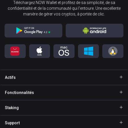
Téléchargez NOW Wallet et profitez de sa simplicité, de sa
confidentialité et de la communauté qui l’entoure. Une excellente
manière de gérer vos cryptos, à portée de clic.
Actifs
Portefeuille Bitcoin
Fonctionnalités
Portefeuille Ethereum
Explore
Staking
Portefeuille Binance Coin
GasFree
Staking BNB
Portefeuille Tether
Support
Envoi privé