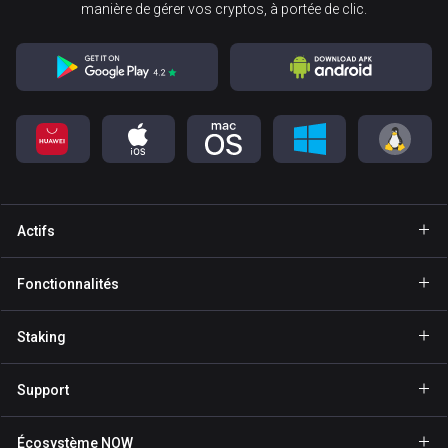
manière de gérer vos cryptos, à portée de clic.
Actifs
Portefeuille Bitcoin
Fonctionnalités
Portefeuille Ethereum
Explore
Staking
Portefeuille Binance Coin
GasFree
Staking BNB
Portefeuille Tether
Support
Envoi privé
Staking NOW
Portefeuille Solana
Pour les partenaires
NFT
Écosystème NOW
Staking TRX
Portefeuille USD Coin