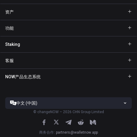
资产
钱包 Bitcoin
功能
钱包 Ethereum
Explore
Staking
钱包 Binance Coin
GasFree
Staking BNB
钱包 Tether
客服
隐私发送
Staking NOW
钱包 Solana
合作伙伴专区
NFT
NOW产品生态系统
Staking TRX
钱包 USD Coin
帮助中心
NOW Nodes
Staking ATOM
钱包 Cardano
联系我们
NOW Payments
Staking SOL
钱包 Ripple
中文 (中国)
服务条款
ChangeNOW官网
Staking XTZ
全部钱包
©
changeNOW – 2026 CHN Group Limited
隐私政策
NOW Tracker官网
Staking ADA
风险披露
ChangeNOW应用
商务合作
:
partners@walletnow.app