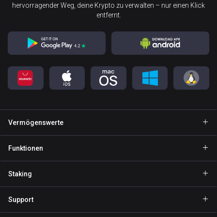
hervorragender Weg, deine Krypto zu verwalten – nur einen Klick
entfernt.
Vermögenswerte
Wallet Bitcoin
Funktionen
Wallet Ethereum
Explore
Staking
Wallet Binance Coin
GasFree
BNB Staking
Wallet Tether
Support
Private Send
NOW Staking
Wallet Solana