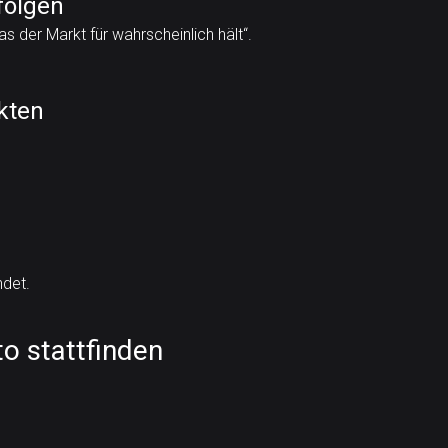
folgen
as der Markt für wahrscheinlich hält“.
kten
ndet.
o stattfinden