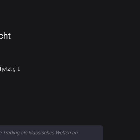
cht
etzt gilt:
e Trading als klassisches Wetten an.