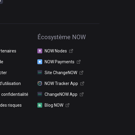
Écosystème NOW
rtenaires
NOW Nodes
de
NOW Payments
cter
Site ChangeNOW
’utilisation
NOW Tracker App
 confidentialité
ChangeNOW App
 des risques
Blog NOW