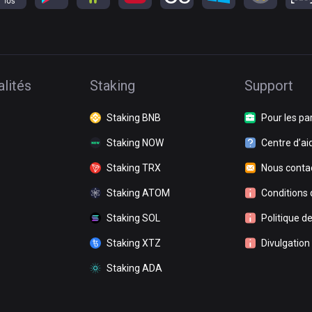
lités
Staking
Support
Staking BNB
Pour les pa
Staking NOW
Centre d’ai
Staking TRX
Nous conta
Staking ATOM
Conditions d
Staking SOL
Politique de
Staking XTZ
Divulgation
Staking ADA