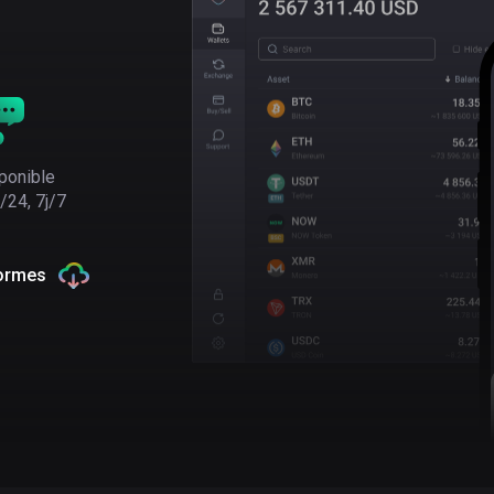
ponible
/24, 7j/7
formes