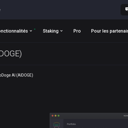
e
nctionnalités
Staking
Pro
Pour les partenai
AIDOGE)
rbDoge AI (AIDOGE)