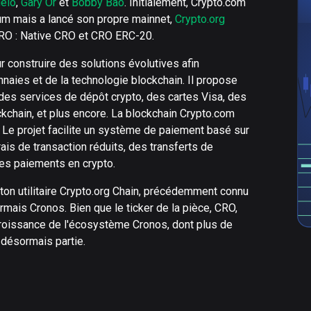
elo
,
Gary Or
et
Bobby Bao
. Initialement, Crypto.com
eum mais a lancé son propre mainnet,
Crypto.org
 CRO : Native CRO et CRO ERC-20.
r construire des solutions évolutives afin
aies et de la technologie blockchain. Il propose
 des services de dépôt crypto, des cartes Visa, des
ckchain, et plus encore. La blockchain Crypto.com
. Le projet facilite un système de paiement basé sur
ais de transaction réduits, des transferts de
des paiements en crypto.
eton utilitaire Crypto.org Chain, précédemment connu
mais Cronos. Bien que le ticker de la pièce, CRO,
roissance de l'écosystème Cronos, dont plus de
 désormais partie.