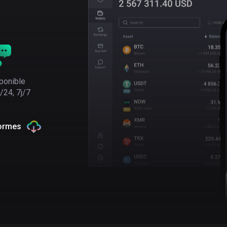
ponible
/24, 7j/7
formes