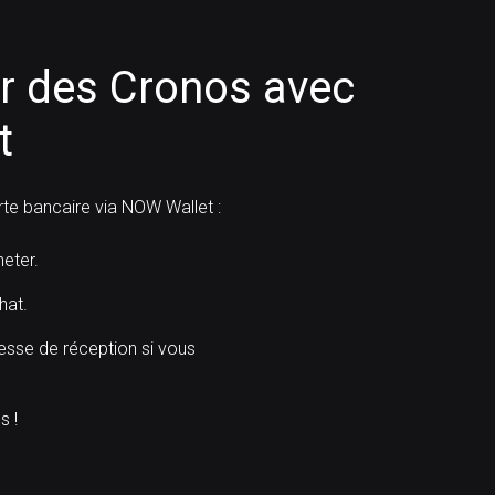
 des Cronos avec
t
e bancaire via NOW Wallet :
eter.
hat.
resse de réception si vous
s !