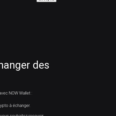
anger des
vec NOW Wallet :
pto à échanger.
 vous souhaitez recevoir.