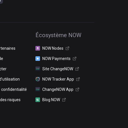
Écosystème NOW
rtenaires
NOW Nodes
de
NOW Payments
cter
Site ChangeNOW
’utilisation
NOW Tracker App
 confidentialité
ChangeNOW App
 des risques
Blog NOW