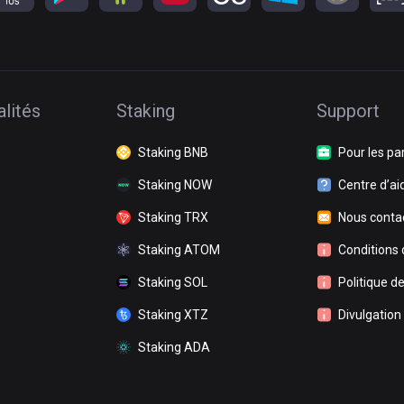
lités
Staking
Support
Staking BNB
Pour les pa
Staking NOW
Centre d’ai
Staking TRX
Nous conta
Staking ATOM
Conditions d
Staking SOL
Politique de
Staking XTZ
Divulgation
Staking ADA