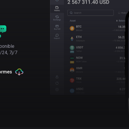
ponible
/24, 7j/7
formes