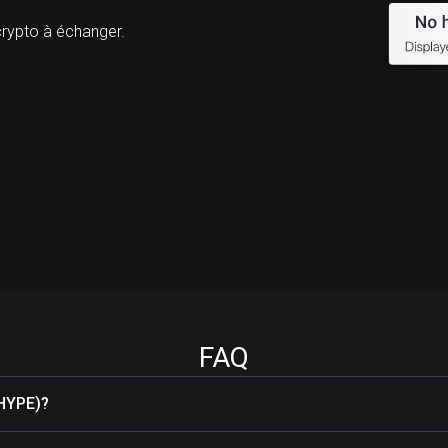
ypto à échanger.
FAQ
(HYPE)?