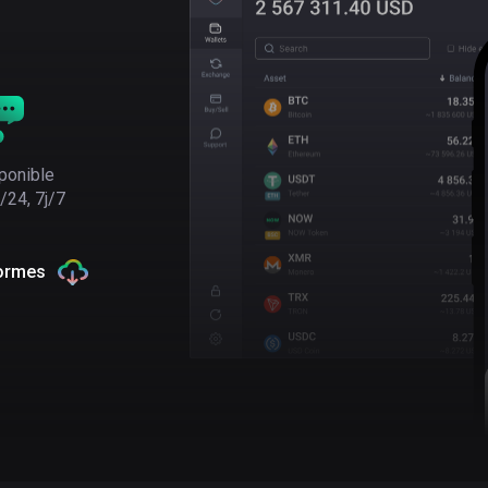
ponible
/24, 7j/7
formes