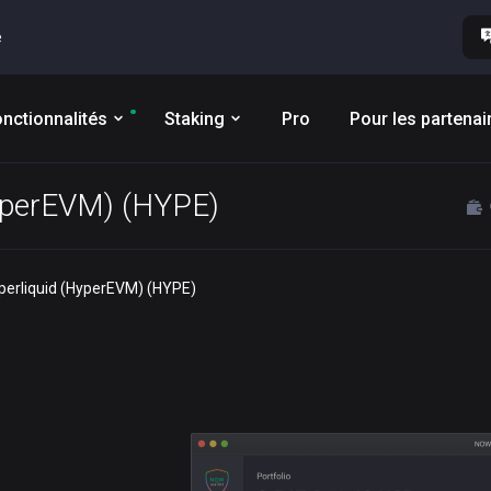
e
nctionnalités
Staking
Pro
Pour les partenai
HyperEVM) (HYPE)
yperliquid (HyperEVM) (HYPE)