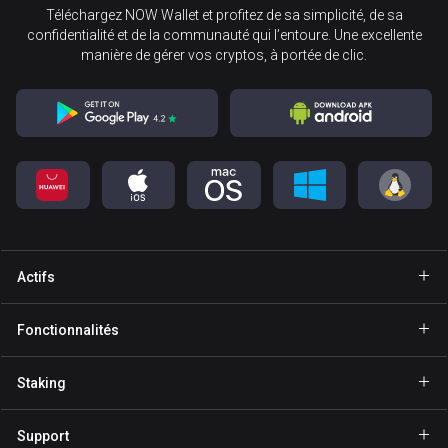
Téléchargez NOW Wallet et profitez de sa simplicité, de sa
confidentialité et de la communauté qui l’entoure. Une excellente
manière de gérer vos cryptos, à portée de clic.
Actifs
Portefeuille Bitcoin
Fonctionnalités
Portefeuille Ethereum
Explore
Staking
Portefeuille Binance Coin
GasFree
Staking BNB
Portefeuille Tether
Support
Envoi privé