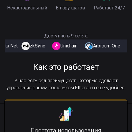
Некастодиальный
В пару шагов
Работает 24/7
Доступно в 9 сетях:
Manta Network
zkSync
Binance Smart Chain
Unichain
Arbitrum One
Linea
B
Как это работает
У нас есть ряд преимуществ, которые сделают
управление вашим кошельком Ethereum ещё удобнее.
Простота использования