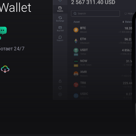
allet
отает 24/7