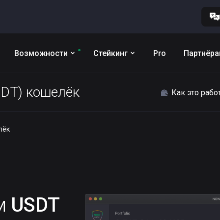
Возможности
Стейкинг
Pro
Партнёр
SDT) кошелёк
Как это рабо
лёк
им
USDT