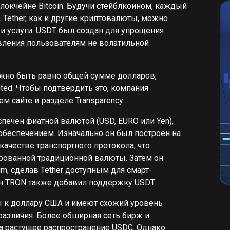
блокчейне Bitcoin. Будучи стейблкоином, каждый
Tether, как и другие криптовалюты, можно
 и услуги. USDT был создан для упрощения
вления пользователям не волатильной
.
лжно быть равно общей сумме долларов,
ited. Чтобы подтвердить это, компания
м сайте в разделе Transparency.
ечен фиатной валютой (USD, EURO или Yen),
обеспечением. Изначально он был построен на
 качестве транспортного протокола, что
рованной традиционной валюты. Затем он
m, сделав Tether доступным для смарт-
йн TRON также добавил поддержку USDT.
ы к доллару США и имеют схожий уровень
азличия. Более обширная сеть бирж и
на растущее распространение USDC. Однако