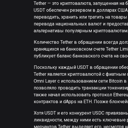
Tether — это криптовалюта, запущенная на 
USDT обеспечен резервом в долларах США. 
переводить, хранить или тратить на товары
перевода национальных валют и предоста
альтернативы популярным криптовалютам
Количество Tether в обращении всегда до
хранящихся на банковском счете Tether Lim
публикует баланс банковского счета на свое
Поскольку каждый USDT в обращении обесп
Tether является криптовалютой с фиатным 
Omni Layer с использованием сети Bitcoin в
позволяло проводить транзакции токенизи
также начал использовать протокол Ethereu
контрактов и dApps на ETH. Позже блокче
Хотя USDT и его конкурент USDC привязан
ликвидности, между ними есть ключевые р
мерчантов Tether выделяет его, несмотря 