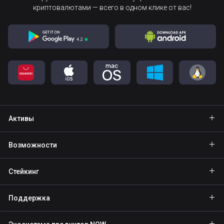
криптовалютами — всего в одном клике от вас!
Активы
Кошелёк Bitcoin
Возможности
Кошелёк Ethereum
Explore
Стейкинг
Кошелёк Binance Coin
GasFree
Стейкинг BNB
Кошелёк Tether
Поддержка
Private send
Стейкинг NOW
Кошелёк Solana
Партнёрам
NFT