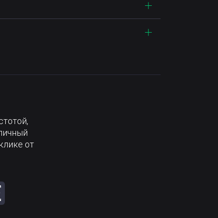
стотой,
тличный
клике от