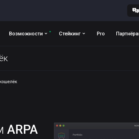
Возможности
Стейкинг
Pro
Партнёр
ёк
 кошелёк
им
ARPA