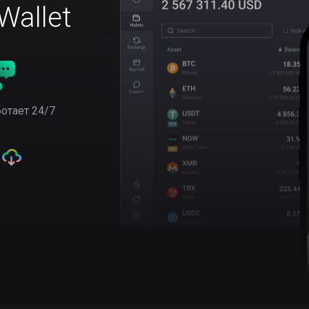
allet
отает 24/7