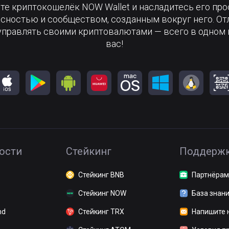
те криптокошелёк NOW Wallet и насладитесь его про
сностью и сообществом, созданным вокруг него. О
управлять своими криптовалютами — всего в одном 
вас!
ости
Стейкинг
Поддерж
Стейкинг BNB
Партнёрам
Стейкинг NOW
База знан
nd
Стейкинг TRX
Напишите 