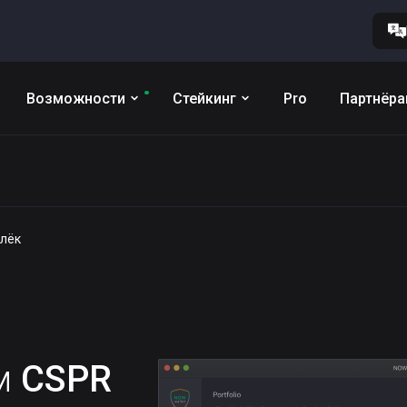
Возможности
Стейкинг
Pro
Партнёр
елёк
им
CSPR