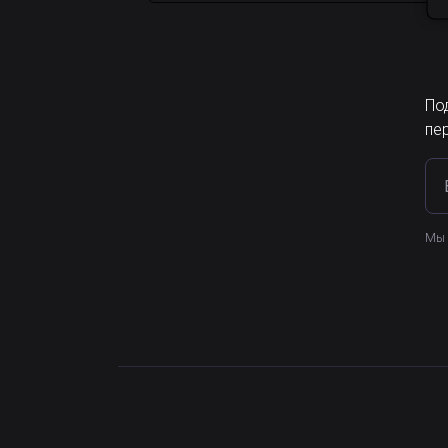
По
пе
Мы 