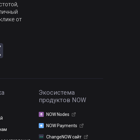
стотой,
тличный
клике от
ка
Экосистема
продуктов NOW
NOW Nodes
ий
NOW Payments
нам
ChangeNOW сайт