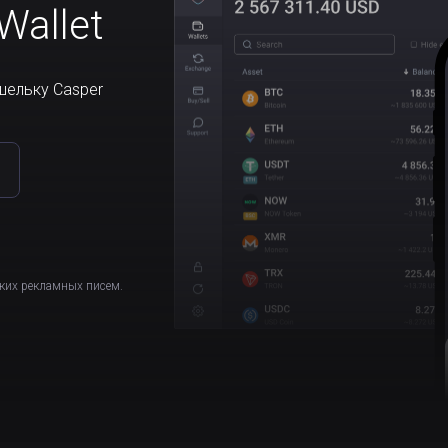
allet
шельку Casper
аких рекламных писем.