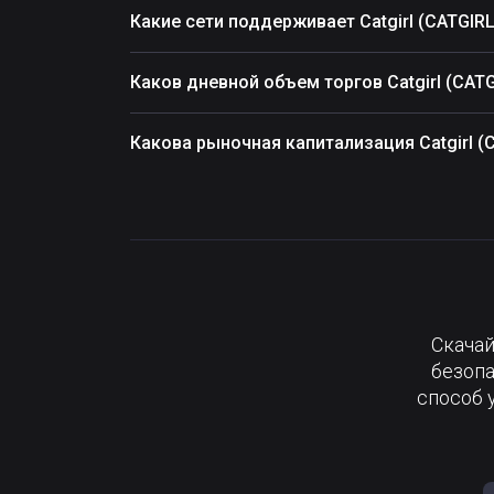
Какие сети поддерживает Catgirl (CATGIRL
Каков дневной объем торгов Catgirl (CATG
Какова рыночная капитализация Catgirl (
Скачай
безопа
способ 