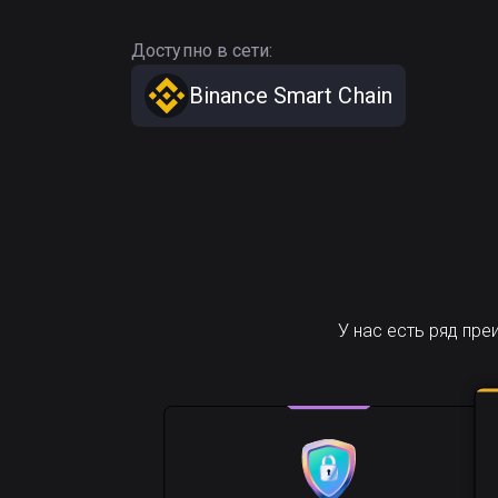
Доступно в сети:
Binance Smart Chain
У нас есть ряд пр