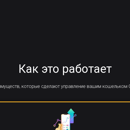
Как это работает
еимуществ, которые сделают управление вашим кошельком Ca