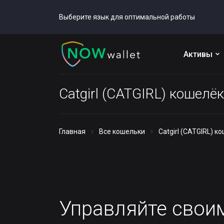
Выберите язык для оптимальной работы
Активы
Catgirl (CATGIRL) кошелёк
Главная
Все кошельки
Catgirl (CATGIRL) к
Управляйте сво