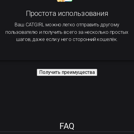
Простота использования
Ваш CATGIRL можно легко отправить другому
пользователю и получить всего за несколько простых
шагов, даже если у него сторонний кошелёк.
Получить преимущества
FAQ