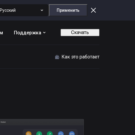
Русский
Применить
Скачать
ам
Поддержка
Как это работает