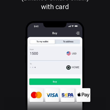
with card
HOME