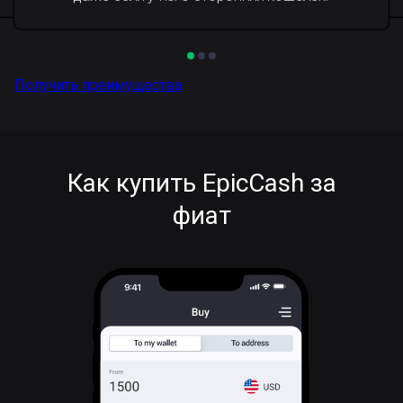
Получить преимущества
Как купить EpicCash за
фиат