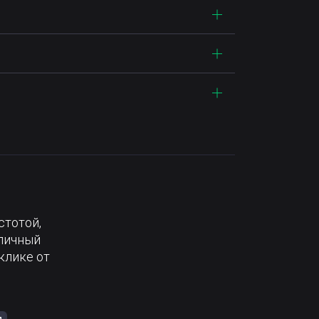
стотой,
тличный
клике от