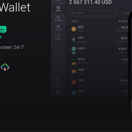
allet
отает 24/7