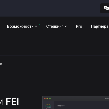
Возможности
Стейкинг
Pro
Партнёр
ёк
им
FEI