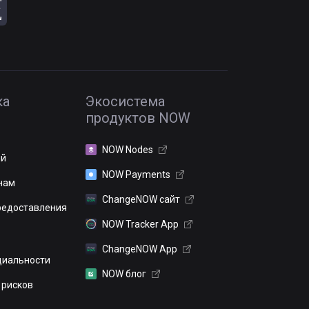
ка
Экосистема
продуктов NOW
NOW Nodes
ий
NOW Payments
нам
ChangeNOW сайт
редоставления
NOW Tracker App
ChangeNOW App
иальности
NOW блог
 рисков