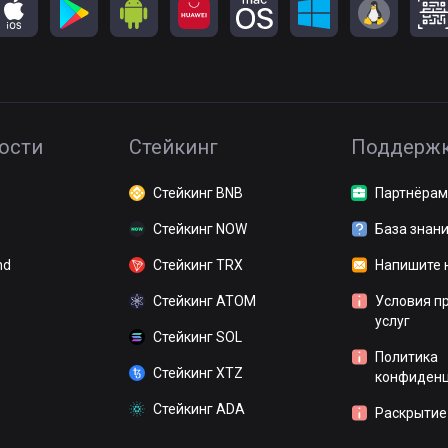
ости
Стейкинг
Поддерж
Стейкинг BNB
Партнёрам
Стейкинг NOW
База знан
nd
Стейкинг TRX
Напишите 
Стейкинг ATOM
Условия п
услуг
Стейкинг SOL
Политика
Стейкинг XTZ
конфиденц
Стейкинг ADA
Раскрытие