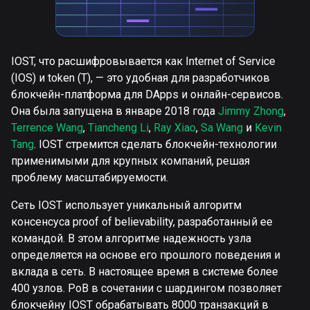
IOST, что расшифровывается как Internet of Service
(IOS) и token (T), — это удобная для разработчиков
блокчейн-платформа для DApps и онлайн-сервисов.
Она была запущена в январе 2018 года
Jimmy Zhong
,
Terrence Wang
,
Tiancheng Li
,
Ray Xiao
,
Sa Wang
и
Kevin
Tang
. IOST стремится сделать блокчейн-технологии
применимыми для крупных компаний, решая
проблему масштабируемости.
Сеть IOST использует уникальный алгоритм
консенсуса proof of believability, разработанный ее
командой. В этом алгоритме надежность узла
определяется на основе его прошлого поведения и
вклада в сеть. В настоящее время в системе более
400 узлов. PoB в сочетании с шардингом позволяет
блокчейну IOST обрабатывать 8000 транзакций в