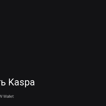
ь Kaspa
 Wallet: