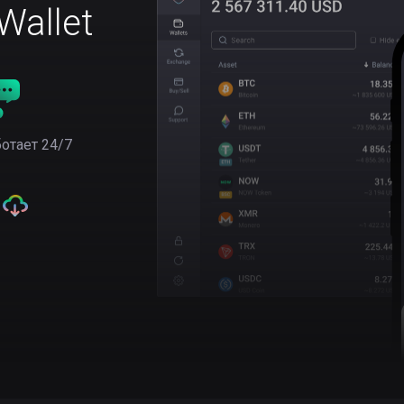
allet
отает 24/7