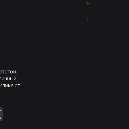
стотой,
тличный
клике от