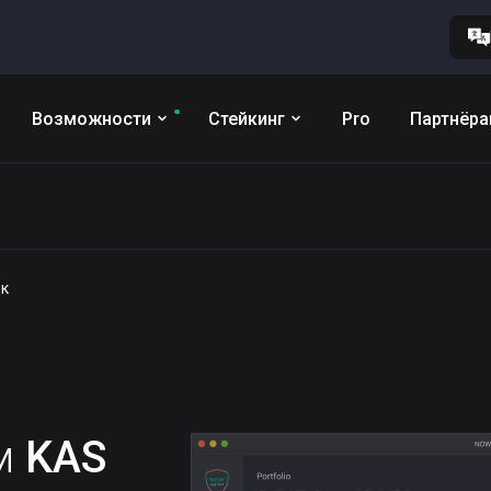
Возможности
Стейкинг
Pro
Партнёр
ёк
им
KAS