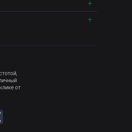
стотой,
тличный
клике от