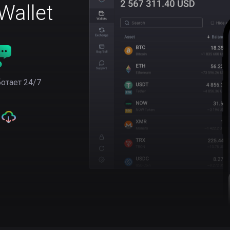
allet
отает 24/7