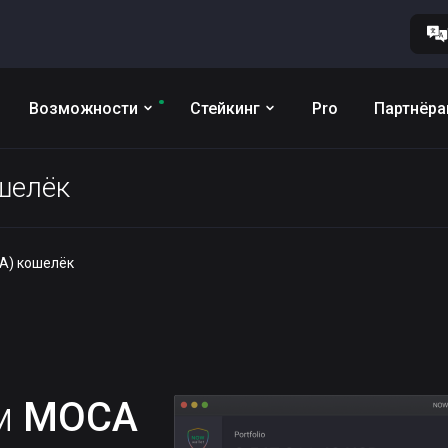
Возможности
Стейкинг
Pro
Партнёр
шелёк
A) кошелёк
им
MOCA