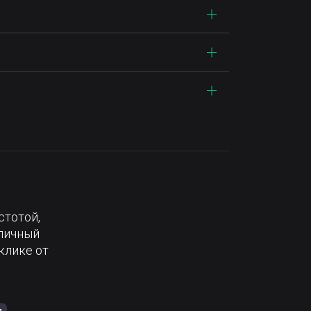
стотой,
тличный
клике от