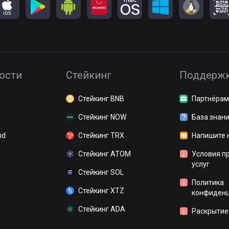
ости
Стейкинг
Поддерж
Стейкинг BNB
Партнёрам
Стейкинг NOW
База знан
nd
Стейкинг TRX
Напишите 
Стейкинг ATOM
Условия п
услуг
Стейкинг SOL
Политика
Стейкинг XTZ
конфиденц
Стейкинг ADA
Раскрытие