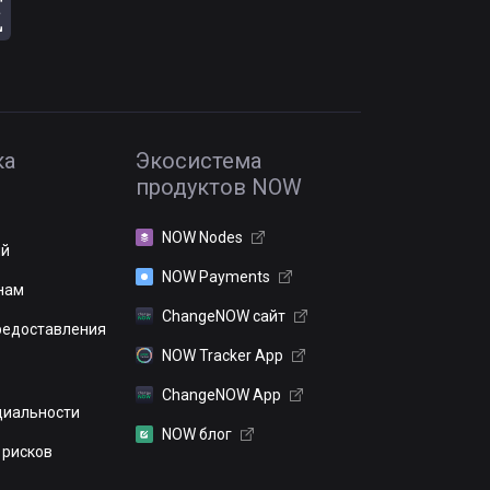
ка
Экосистема
продуктов NOW
NOW Nodes
ий
NOW Payments
нам
ChangeNOW сайт
редоставления
NOW Tracker App
ChangeNOW App
иальности
NOW блог
 рисков