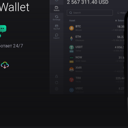
allet
отает 24/7