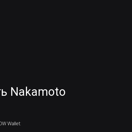
ть Nakamoto
W Wallet: