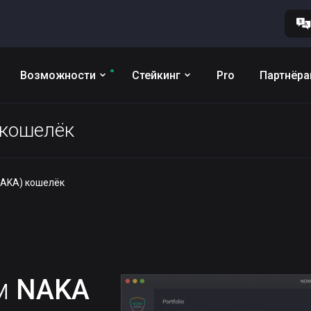
Возможности
Стейкинг
Pro
Партнёр
 кошелёк
NAKA) кошелёк
им
NAKA