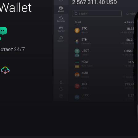
allet
отает 24/7