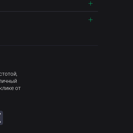
стотой,
тличный
клике от