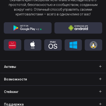
Скачайте криптокошелёк NOW Wallet и насладитесь его
простотой, безопасностью и сообществом, созданным
вокруг него. Отличный способ управлять своими
криптовалютами — всего в одном клике от вас!
Активы
Кошелёк Bitcoin
Возможности
Кошелёк Ethereum
Explore
Стейкинг
Кошелёк Binance Coin
GasFree
Стейкинг BNB
Кошелёк Tether
Поддержка
Private send