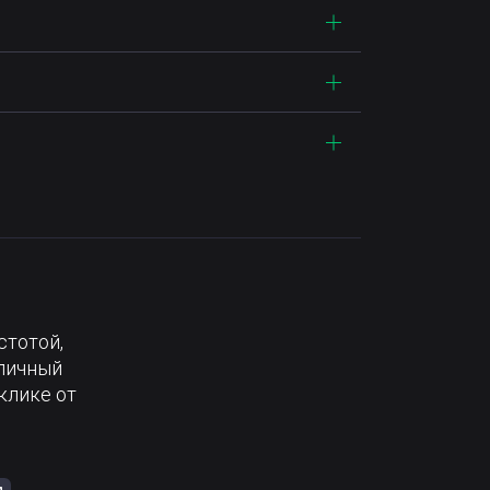
стотой,
тличный
клике от