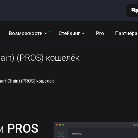
Возможности
Стейкинг
Pro
Партнёр
hain) (PROS) кошелёк
mart Chain) (PROS) кошелёк
им
PROS