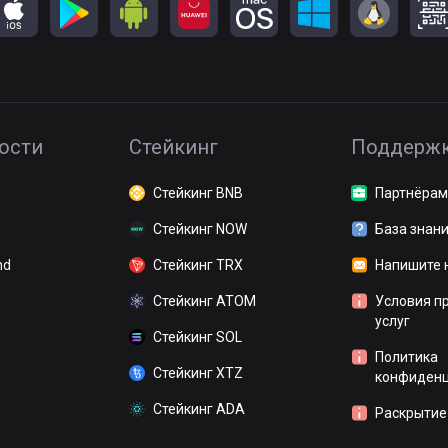
ости
Стейкинг
Поддерж
Стейкинг BNB
Партнёрам
Стейкинг NOW
База знан
nd
Стейкинг TRX
Напишите 
Стейкинг ATOM
Условия п
услуг
Стейкинг SOL
Политика
Стейкинг XTZ
конфиденц
Стейкинг ADA
Раскрытие