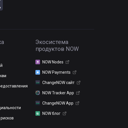
ка
Экосистема
продуктов NOW
NOW Nodes
ий
NOW Payments
нам
ChangeNOW сайт
редоставления
NOW Tracker App
ChangeNOW App
иальности
NOW блог
 рисков