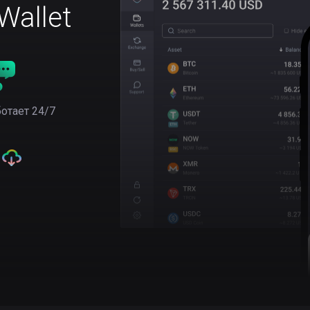
allet
отает 24/7