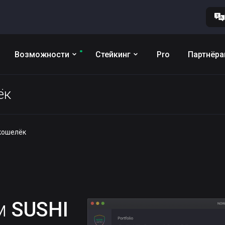
Возможности
Стейкинг
Pro
Партнёр
ёк
 кошелёк
им
SUSHI