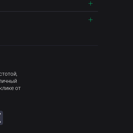
стотой,
тличный
клике от