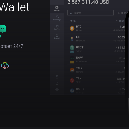
allet
отает 24/7