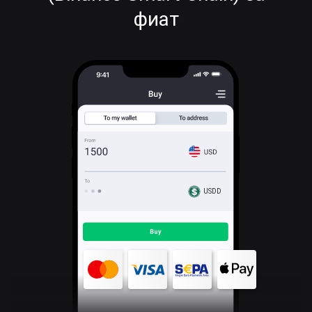
фиат
USDD