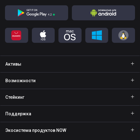
Активы
Кошелёк Bitcoin
Возможности
Кошелёк Ethereum
Explore
Стейкинг
Кошелёк Binance Coin
GasFree
Стейкинг BNB
Кошелёк Tether
Поддержка
Private send
Стейкинг NOW
Кошелёк Solana
Партнёрам
NFT
Экосистема продуктов NOW
Стейкинг TRX
Кошелёк USD Coin
База знаний