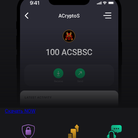
ACryptoS
100
ACSBSC
Скачать
NOW