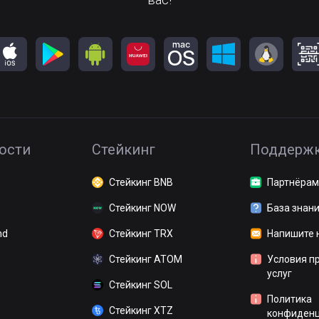
ости
Стейкинг
Поддерж
Стейкинг BNB
Партнёрам
Стейкинг NOW
База знан
nd
Стейкинг TRX
Напишите 
Стейкинг ATOM
Условия п
услуг
Стейкинг SOL
Политика
Стейкинг XTZ
конфиденц