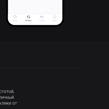
стотой,
тличный
клике от