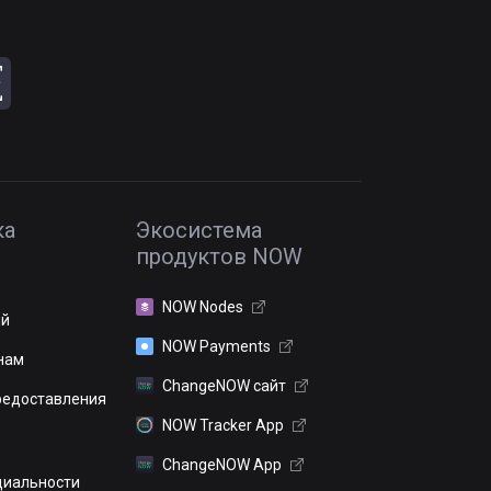
ка
Экосистема
продуктов NOW
NOW Nodes
ий
NOW Payments
нам
ChangeNOW сайт
редоставления
NOW Tracker App
ChangeNOW App
иальности