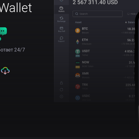
allet
отает 24/7