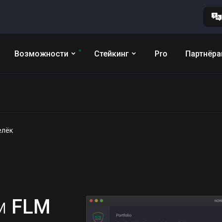
Возможности
Стейкинг
Pro
Партнёр
елёк
им
FLM