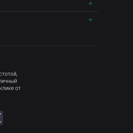
стотой,
тличный
клике от