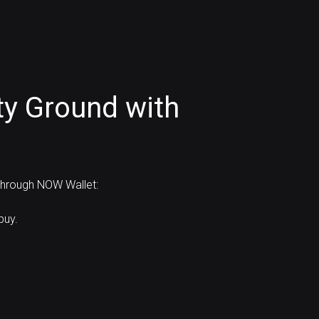
ty Ground with
 through NOW Wallet:
buy.