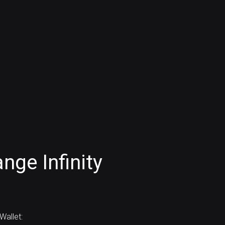
nge Infinity
allet: