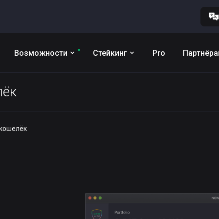
Возможности
Стейкинг
Pro
Партнёр
лёк
) кошелёк