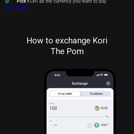
Pick
KORI as the currency you want to buy.
Try it NOW
How to exchange Kori
The Pom
KORI