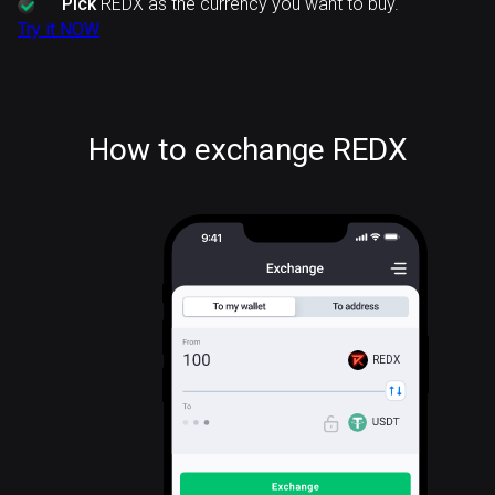
Pick
REDX as the currency you want to buy.
Try it NOW
How to exchange REDX
REDX