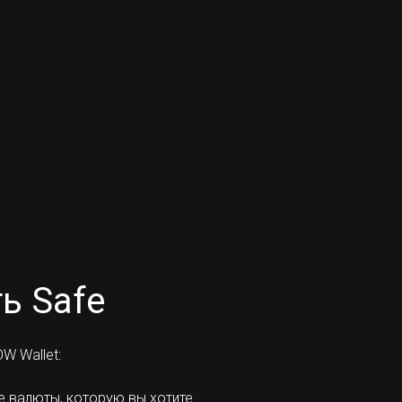
ь Safe
W Wallet:
е валюты, которую вы хотите