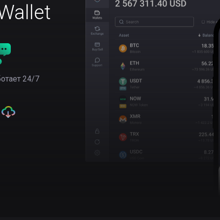
allet
отает 24/7