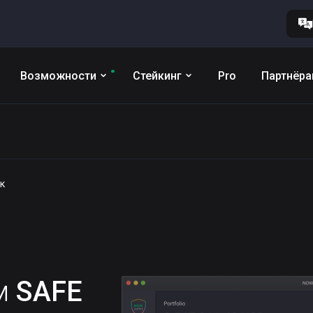
Возможности
Стейкинг
Pro
Партнёр
к
им
SAFE