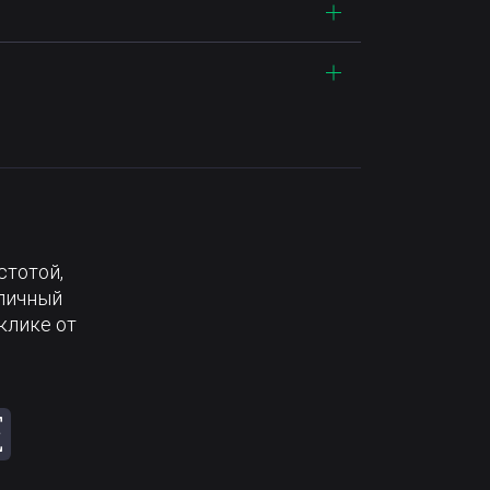
стотой,
тличный
клике от