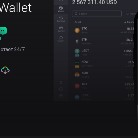
allet
отает 24/7