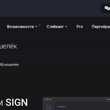
Возможности
Стейкинг
Pro
Партнёр
ошелёк
IGN) кошелёк
им
SIGN