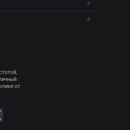
стотой,
тличный
клике от