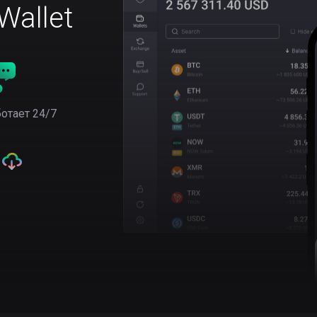
allet
отает 24/7