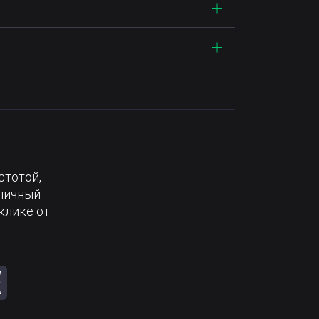
стотой,
тличный
клике от