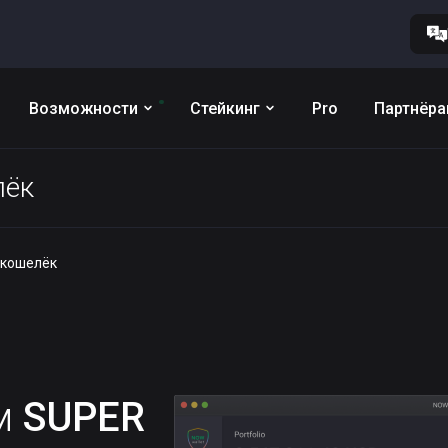
Возможности
Стейкинг
Pro
Партнёр
лёк
 кошелёк
им
SUPER