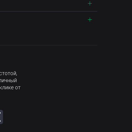
стотой,
тличный
клике от