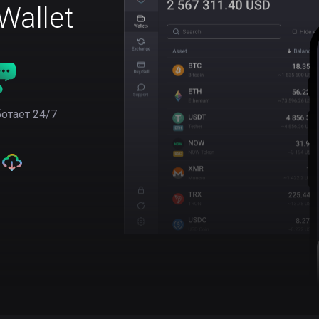
allet
отает 24/7