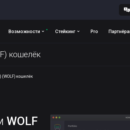
Возможности
Стейкинг
Pro
Партнёр
LF) кошелёк
) (WOLF) кошелёк
им
WOLF