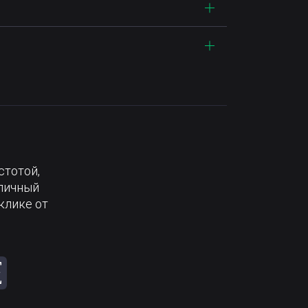
стотой,
тличный
клике от