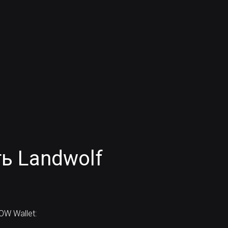
ь Landwolf
W Wallet: