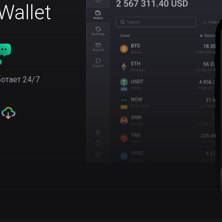
allet
отает 24/7