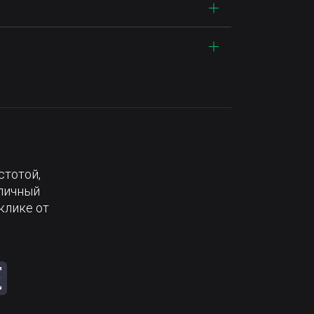
стотой,
тличный
клике от