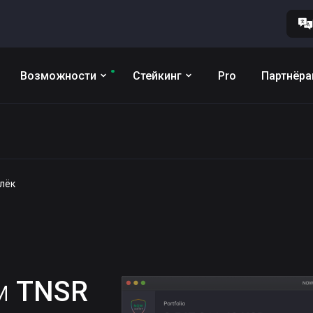
Возможности
Стейкинг
Pro
Партнёр
елёк
им
TNSR