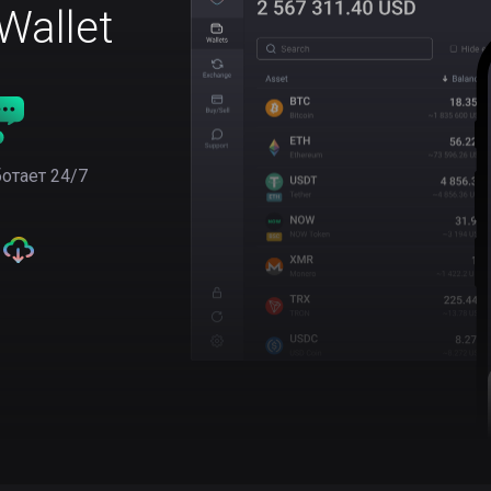
allet
отает 24/7