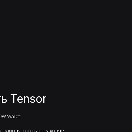
ь Tensor
W Wallet:
е валюты, которую вы хотите