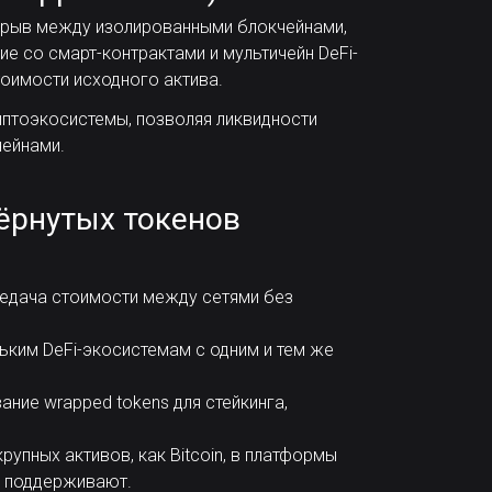
азрыв между изолированными блокчейнами,
е со смарт-контрактами и мультичейн DeFi-
оимости исходного актива.
птоэкосистемы, позволяя ликвидности
ейнами.
ёрнутых токенов
едача стоимости между сетями без
льким DeFi-экосистемам с одним и тем же
ние wrapped tokens для стейкинга,
рупных активов, как Bitcoin, в платформы
е поддерживают.