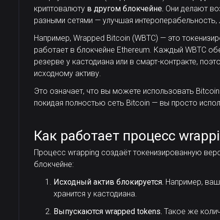
криптовалюту
в другом блокчейне.
Они делают во
разными сетями — улучшая интероперабельность, 
Например, Wrapped Bitcoin (WBTC) — это токенизир
работает в блокчейне Ethereum. Каждый WBTC обес
резерве у кастодиана или в смарт-контракте, поэ
исходному активу.
Это означает, что вы можете использовать Bitcoin
покидая полностью сеть Bitcoin — вы просто испо
Как работает процесс wrapp
Процесс wrapping создаёт токенизированную ве
блокчейне:
Исходный актив блокируется.
Например, ваш 
хранится у кастодиана.
Выпускаются wrapped tokens.
Такое же колич