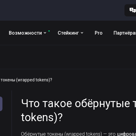
Возможности
Стейкинг
Pro
Партнёр
 токены (wrapped tokens)?
Что такое обёрнутые 
tokens)?
Обёрнутые токены (wrapped tokens) — это
цифров