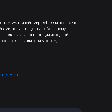
жным мультичейн-мир DeFi. Они позволяют
нами, получать доступ к большему
з продажи или конвертации исходной
apped tokens являются мостом,
а в ETH?