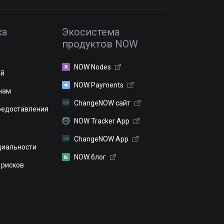
ка
Экосистема
продуктов NOW
NOW Nodes
ий
NOW Payments
нам
ChangeNOW сайт
редоставления
NOW Tracker App
ChangeNOW App
иальности
NOW блог
 рисков