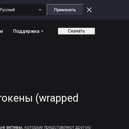
Русский
Применить
Скачать
ам
Поддержка
токены (wrapped
ые активы
, которые представляют другую