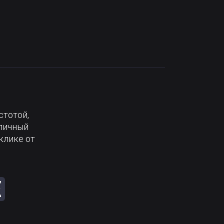
стотой,
тличный
клике от