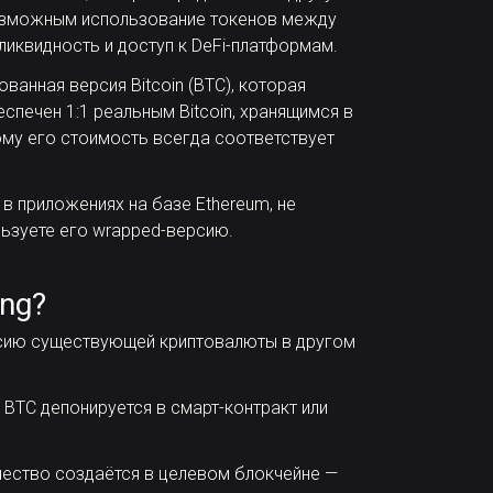
зможным использование токенов между
ликвидность и доступ к DeFi-платформам.
ованная версия Bitcoin (BTC), которая
печен 1:1 реальным Bitcoin, хранящимся в
тому его стоимость всегда соответствует
 в приложениях на базе Ethereum, не
льзуете его wrapped-версию.
ing?
рсию существующей криптовалюты в другом
BTC депонируется в смарт-контракт или
ество создаётся в целевом блокчейне —