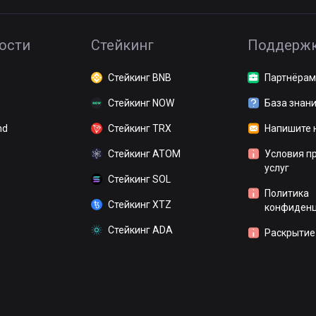
ости
Стейкинг
Поддерж
Стейкинг BNB
Партнёрам
Стейкинг NOW
База знан
nd
Стейкинг TRX
Напишите 
Стейкинг ATOM
Условия п
услуг
Стейкинг SOL
Политика
Стейкинг XTZ
конфиденц
Стейкинг ADA
Раскрытие